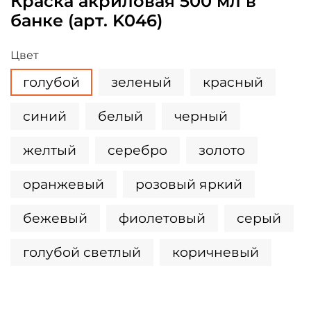
Краска акриловая 500 мл в
банке (арт. K046)
Цвет
голубой
зеленый
красный
синий
белый
черный
желтый
серебро
золото
оранжевый
розовый яркий
бежевый
фиолетовый
серый
голубой светлый
коричневый