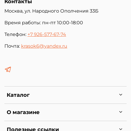
Хранение при температуре от +5 до +30С.
Контакты
Допускается транспортировка краски при
Москва, ул. Народного Ополчения 33Б
температуре до -35С. Продолжительность
транспортировки при ниже -5С не более 20
Время работы: пн-пт 10:00-18:00
дней, при условии, что число циклов заморозки/
Телефон:
+7 926-577-67-74
разморозки не более 5. В случае заморозки,
размораживание при комнатной температуре.
Почта:
krasok6@yandex.ru
Каталог
О магазине
Полезные ссылки