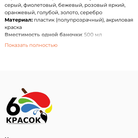
серый, фиолетовый, бежевый, розовый яркий,
оранжевый, голубой, золото, серебро
Материал:
пластик (полупрозрачный), акриловая
краска
Вместимость одной баночки
: 500 мл
Диаметр 1 баночки:
мм
Показать полностью
Общий размер:
Вес:
Без индивидуальной упаковки
Изготовление: Россия - 6 красок
Минимальное количество для заказа 10 шт.
Возможен индивидуальный заказ от 10 шт
(каждого цвета)
Размер транспортировочной коробки:
*Краски морозостойкие.